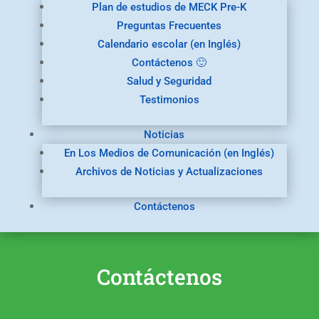
Plan de estudios de MECK Pre-K
Preguntas Frecuentes
Calendario escolar (en Inglés)
Contáctenos 🙂
Salud y Seguridad
Testimonios
Noticias
En Los Medios de Comunicación (en Inglés)
Archivos de Noticias y Actualizaciones
Contáctenos
Contáctenos